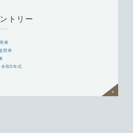
ントリー
用車
使用車
車
 令和5年式
過去一覧
を見る