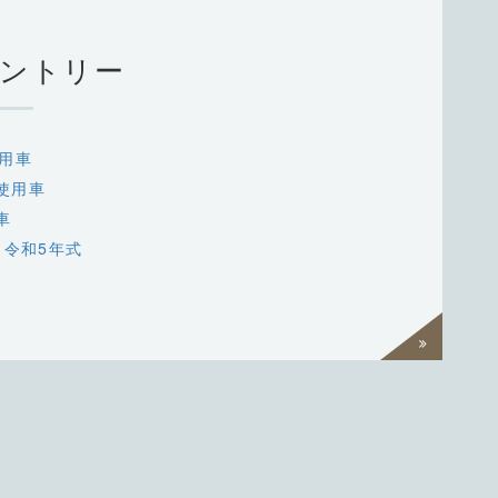
ントリー
用車
使用車
車
 令和5年式
過去一覧
を見る