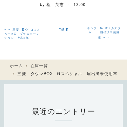
by
橿 英志
13:00
«
main
ホンダ N-BOXカスタ
三菱 EKクロスス
ム L 届出済未使用
ペースG プラスエディ
»
車
ション 令和3年
ホーム
在庫一覧
三菱 タウンBOX Gスペシャル 届出済未使用車
最近のエントリー