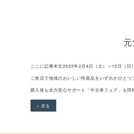
元
ここに記事本文
2023
年
2
月
4
日（土）～
12
日（日
ご来店で地域のおいしい特産品をいずれかひとつ
購入後も全力安心サポート「中古車フェア」も同
«
戻る